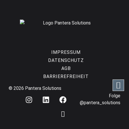
IMPRESSUM
DATENSCHUTZ
AGB
BARRIEREFREIHEIT
© 2026 Pantera Solutions
I
L
F
I
Folge
n
i
a
c
@pantera_solutions
s
n
c
o
t
k
e
n
a
e
b
s